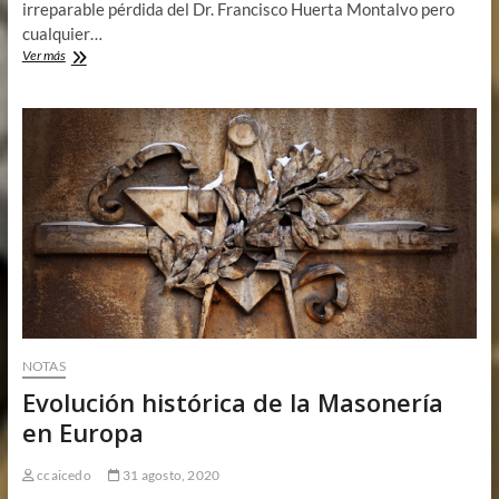
irreparable pérdida del Dr. Francisco Huerta Montalvo pero
cualquier…
Adiós
Ver más
Dr.
Francisco
Huerta
Montalvo
NOTAS
Evolución histórica de la Masonería
en Europa
ccaicedo
31 agosto, 2020