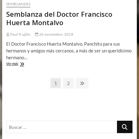
SEMBLANZAS
Semblanza del Doctor Francisco
Huerta Montalvo
Paul Trujillo
26 noviembre, 2018
El Doctor Francisco Huerta Montalvo, Panchito para sus
hermanos y amigos más cercanos, a más de ser un queridísimo
hermano…
Semblanza
Ver más
del
Doctor
Paginación
Francisco
Página
Página
Página
1
2
Huerta
siguiente
de
Montalvo
entradas
Buscar
…