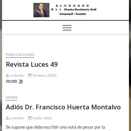
Saltar
RLS
al
BAJO LOS
AUSPICIOS DE
contenido
LA GLEDE
Vicent
Rocafu
N.49
PUBLICACIONES
Revista Luces 49
ccaicedo
10 enero, 2023
Revista
Ver más
Luces
49
NOTAS
Adiós Dr. Francisco Huerta Montalvo
ccaicedo
3 julio, 2022
Se supone que debo escribir una nota de pesar por la