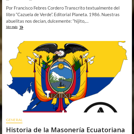
Por Francisco Febres Cordero Transcrito textualmente del
libro “Cazuela de Verde”. Editorial Planeta. 1986. Nuestras
abuelitas nos decían, dulcemente: “hijito,…
Por
Ver más
que
los
Masones
no
adoran
a
los
chivos
GENERAL
Historia de la Masonería Ecuatoriana