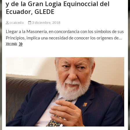
y de la Gran Logia Equinoccial del
Ecuador, GLEDE
ccaicedo
3 diciembre, 2018
Llegar a la Masonería, en concordancia con los símbolos de sus
Principios, implica una necesidad de conocer los orígenes de…
Historia
Ver más
de
la
Masonería
Ecuatoriana
y
de
la
Gran
Logia
Equinoccial
del
Ecuador,
GLEDE